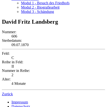
Modul 1 - Besuch des Friedhofs
Modul 2 - Biografiearbeit
Modul 3 - Schändung
David Fritz Landsberg
Nummer:
606
Sterbedatum:
09.07.1870
Feld:
C
Reihe in Feld:
II
Nummer in Reihe:
2
Alter:
4 Monate
Zurück
Impressum
Datenschutz