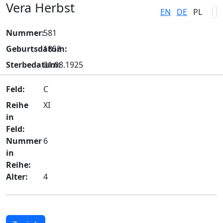
Vera Herbst
EN
DE
PL
Nummer:
581
Geburtsdatum:
1852
Sterbedatum:
01.08.1925
Feld:
C
Reihe
XI
in
Feld:
Nummer
6
in
Reihe:
Alter:
4