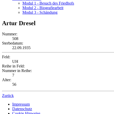
Modul 1 - Besuch des Friedhofs
Modul 2 - Biografiearbeit
Modul 3 - Schändung
Artur Dresel
Nummer:
508
Sterbedatum:
22.09.1935
Feld:
UH
Reihe in Feld:
Nummer in Reihe:
7
Alter:
56
Zurück
Impressum
Datenschutz
Cookie Hinweise