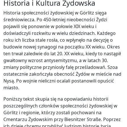
Historia i Kultura Żydowska
Historia społeczności żydowskiej w Görlitz sięga
średniowiecza. Po 450-letniej nieobecności Żydzi
pojawili się ponownie w połowie XIX wieku i
doświadczyli rozkwitu w wielu dziedzinach. Każdego
roku ich liczba stale rosła, co wpłynęło na decyzję o
budowie nowej synagogi na początku XX wieku. Okres
ten trwał zaledwie do lat 20. XX wieku, kiedy to nastąpił
gwałtowny wzrost antysemityzmu, a w latach 30.
zmiany polityczne przyniosły falę prześladowań. Szoa
ostatecznie zakończyła obecność Żydów w mieście nad
Nysą. Po wojnie nieliczni ocalali postanowili opuścić
miasto.
Poniższy tekst skupia się na opowiadaniu historii
poszczególnych członków społeczności żydowskiej w
Görlitz i regionie, którzy zostali pochowani na
Cmentarzu Żydowskim przy Biesnitzer Straße. Poprzez
ich dzieje chcemy przybliżyć ludziom historię życia