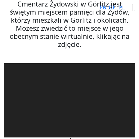
Cmentarz Żydowski w Görlitz jest
EN
DE
PL
świętym miejscem pamięci dla Żydów,
którzy mieszkali w Görlitz i okolicach.
Możesz zwiedzić to miejsce w jego
obecnym stanie wirtualnie, klikając na
zdjęcie.