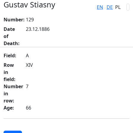
Gustav Stiasny
EN
DE
PL
Number:
129
Date
23.12.1886
of
Death:
Field:
A
Row
XIV
in
field:
Number
7
in
row:
Age:
66