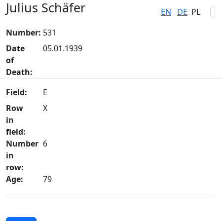
Julius Schäfer
EN
DE
PL
Number:
531
Date
05.01.1939
of
Death:
Field:
E
Row
X
in
field:
Number
6
in
row:
Age:
79