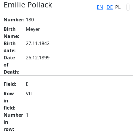
Emilie Pollack
EN
DE
PL
Number:
180
Birth
Meyer
Name:
Birth
27.11.1842
date:
Date
26.12.1899
of
Death:
Field:
E
Row
VII
in
field:
Number
1
in
row: