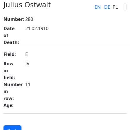
Julius Ostwalt
EN
DE
PL
Number:
280
Date
21.02.1910
of
Death:
Field:
E
Row
IV
in
field:
Number
11
in
row:
Age: