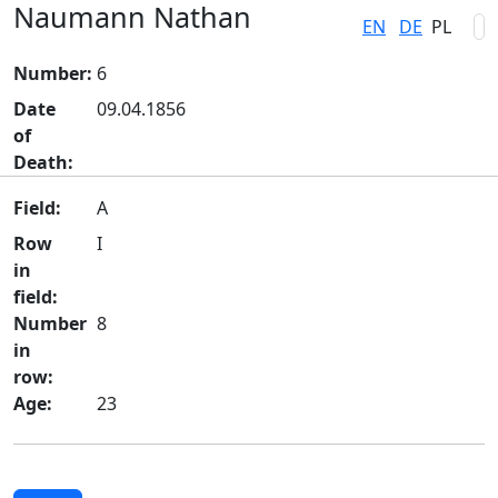
Naumann Nathan
EN
DE
PL
Number:
6
Date
09.04.1856
of
Death:
Field:
A
Row
I
in
field:
Number
8
in
row:
Age:
23