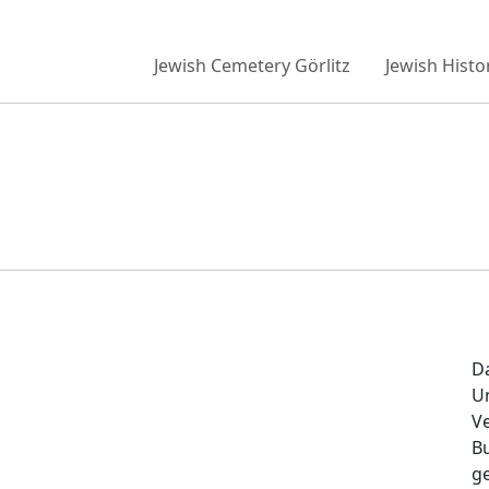
Jewish Cemetery Görlitz
Jewish Histo
Da
Un
V
B
ge