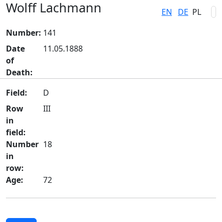
Wolff Lachmann
EN
DE
PL
Number:
141
Date
11.05.1888
of
Death:
Field:
D
Row
III
in
field:
Number
18
in
row:
Age:
72