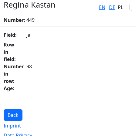
Regina Kastan
EN
DE
PL
Number:
449
Field:
Ja
Row
in
field:
Number
98
in
row:
Age:
Back
Imprint
Data Privacy