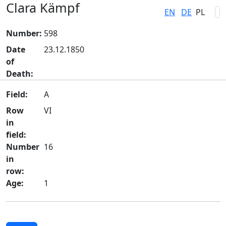
Clara Kämpf
EN
DE
PL
Number:
598
Date
23.12.1850
of
Death:
Field:
A
Row
VI
in
field:
Number
16
in
row:
Age:
1