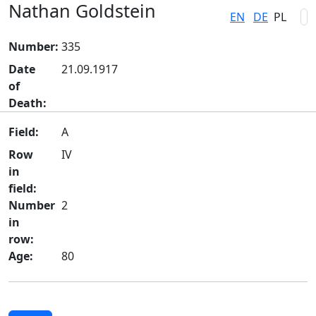
Nathan Goldstein
EN
DE
PL
Number:
335
Date
21.09.1917
of
Death:
Field:
A
Row
IV
in
field:
Number
2
in
row:
Age:
80