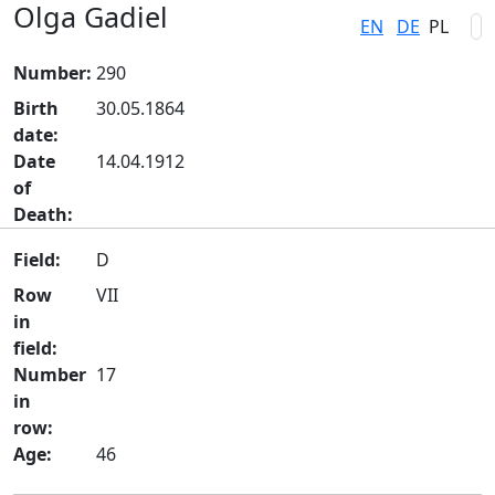
Olga Gadiel
EN
DE
PL
Number:
290
Birth
30.05.1864
date:
Date
14.04.1912
of
Death:
Field:
D
Row
VII
in
field:
Number
17
in
row:
Age:
46