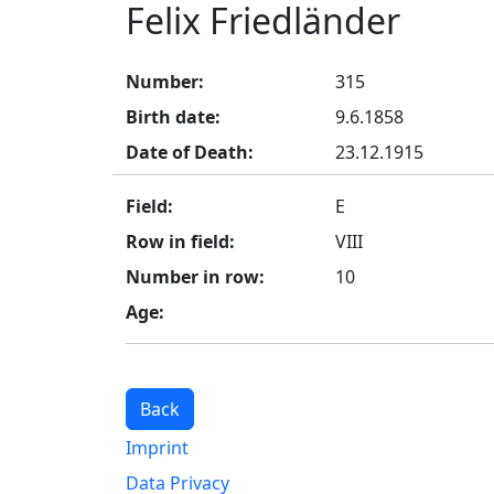
Felix Friedländer
Number:
315
Birth date:
9.6.1858
Date of Death:
23.12.1915
Field:
E
Row in field:
VIII
Number in row:
10
Age:
Back
Imprint
Data Privacy