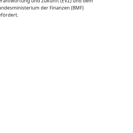
erantwortung und Zukunft (EVZ) und dem
undesministerium der Finanzen (BMF)
fördert.